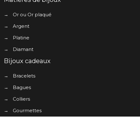
→
Or ou Or plaqué
→
Argent
→
Platine
→
Diamant
Bijoux cadeaux
→
Bracelets
→
Bagues
→
Colliers
→
Gourmettes