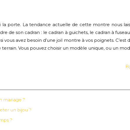
i la porte. La tendance actuelle de cette montre nous laisse
 de son cadran : le cadran à guichets, le cadran à fuseaux
i vous avez besoin d’une joil montre à vos poignets. C’est dan
rrain. Vous pouvez choisir un modèle unique, ou un modèl
Bi
n mariage ?
ter un bijou ?
emps ?