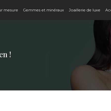
sur mesure
Gemmes et minéraux
Joaillerie de luxe
Ac
en !