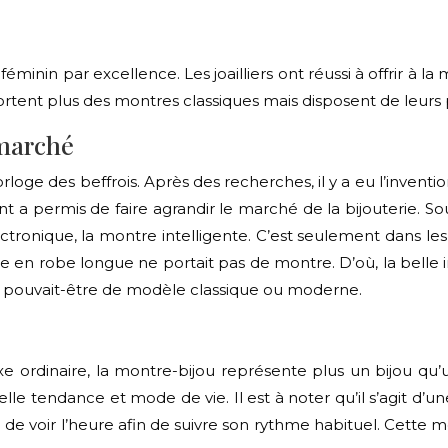
éminin par excellence. Les joailliers ont réussi à offrir à l
ortent plus des montres classiques mais disposent de leur
 marché
loge des beffrois. Après des recherches, il y a eu l’inventio
nt a permis de faire agrandir le marché de la bijouterie. 
tronique, la montre intelligente. C’est seulement dans le
n robe longue ne portait pas de montre. D’où, la belle inspi
i pouvait-être de modèle classique ou moderne.
xe ordinaire, la montre-bijou représente plus un bijou qu
 tendance et mode de vie. Il est à noter qu’il s’agit d’une
de voir l’heure afin de suivre son rythme habituel. Cette mo