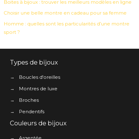
Boites à bijoux : trouver les meilleurs modèles en ligne
Choisir une belle montre en cadeau pour sa femme
Homme : quelles sont les particularités d’une montre
sport ?
Types de bijoux
→
Boucles d'oreilles
→
Montres de luxe
→
Broches
→
Pendentifs
Couleurs de bijoux
→
Argentée