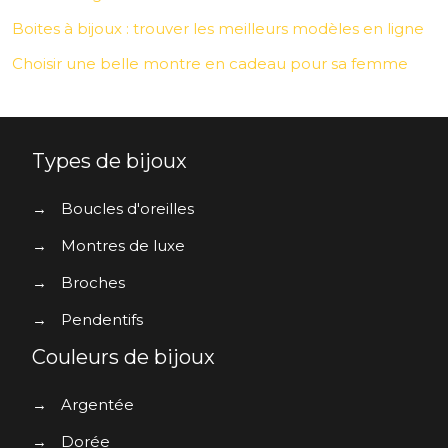
Boites à bijoux : trouver les meilleurs modèles en ligne
Choisir une belle montre en cadeau pour sa femme
Types de bijoux
→
Boucles d'oreilles
→
Montres de luxe
→
Broches
→
Pendentifs
Couleurs de bijoux
→
Argentée
→
Dorée